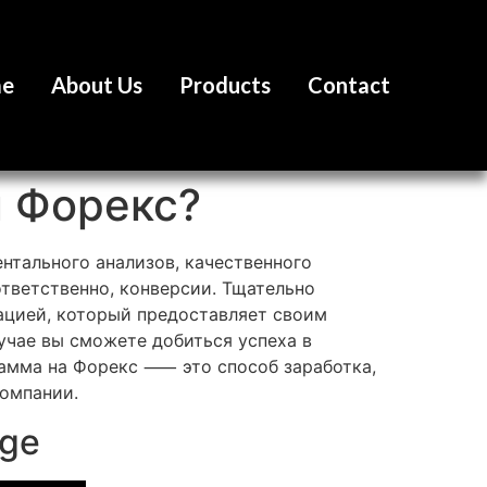
e
About Us
Products
Contact
 Форекс?
ентального анализов, качественного
ответственно, конверсии. Тщательно
тацией, который предоставляет своим
учае вы сможете добиться успеха в
рамма на Форекс ⸺ это способ заработка,
компании.
nge