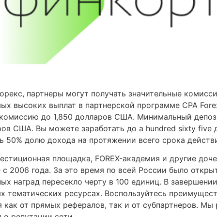
орекс, партнеры могут получать значительные комисс
мых высоких выплат в партнерской программе CPA Forex
ь комиссию до 1,850 долларов США. Минимальный депо
ров США. Вы можете заработать до a hundred sixty fiv
ь 50% долю дохода на протяжении всего срока действи
вестиционная площадка, FOREX-академия и другие дочер
 с 2006 года. За это время по всей России было откры
х наград пересекло черту в 100 единиц. В завершении
ых тематических ресурсах. Воспользуйтесь преимущес
 как от прямых рефералов, так и от субпартнеров. Мы
 о репутации сети.