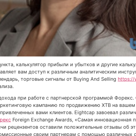
ункта, калькулятор прибыли и убытков и другие кальк
тавляет вам доступ к различным аналитическим инстру
ендарь, торговые сигналы от Buying And Selling
https:/
ализа.
охода при работе с партнерской программой Форекс.
ркетинговую кампанию по продвижению XTB на вашем 
привлеченных вами клиентов. Eightcap завоевал различ
рекс
Foreign Exchange Awards, «Самая инновационная па
сячи рецензентов оставили положительные отзывы об эт
омиссионные своим партнерам с помощью различных спосо