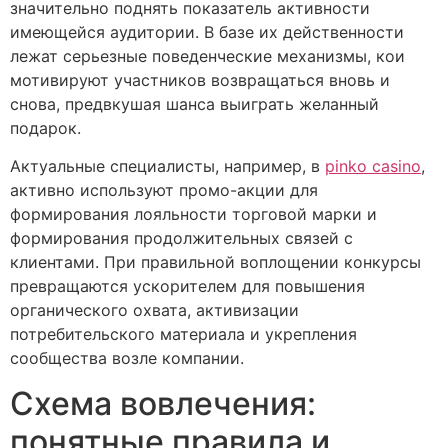
значительно поднять показатель активности
имеющейся аудитории. В базе их действенности
лежат серьезные поведенческие механизмы, кои
мотивируют участников возвращаться вновь и
снова, предвкушая шанса выиграть желанный
подарок.
Актуальные специалисты, например, в
pinko casino
,
активно используют промо-акции для
формирования лояльности торговой марки и
формирования продолжительных связей с
клиентами. При правильной воплощении конкурсы
превращаются ускорителем для повышения
органического охвата, активизации
потребительского материала и укрепления
сообщества возле компании.
Схема вовлечения:
понятные правила и