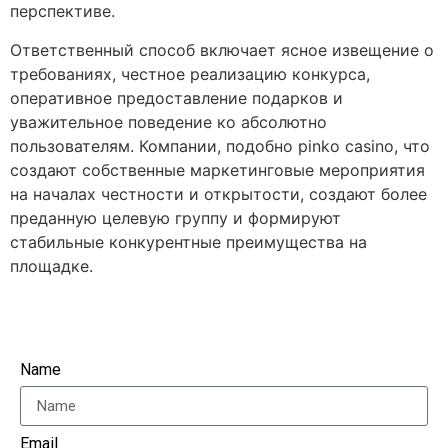
перспективе.
Ответственный способ включает ясное извещение о
требованиях, честное реализацию конкурса,
оперативное предоставление подарков и
уважительное поведение ко абсолютно
пользователям. Компании, подобно pinko casino, что
создают собственные маркетинговые мероприятия
на началах честности и открытости, создают более
преданную целевую группу и формируют
стабильные конкурентные преимущества на
площадке.
Name
Email