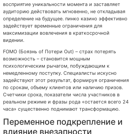
восприятие уникальности момента и заставляет
аудиторию действовать мгновенно, не откладывая
определение на будущее. пинко казино эффективно
задействует временные ограничения для
максимизации вовлечения в краткосрочной
видении.
FOMO (Боязнь of Потери Out) – страх потерять
возможность – становится мощным
психологическим рычагом, побуждающим к
немедленному поступку. Специалисты искусно
задействуют этот результат, формируя ограничения
по срокам, объему клиентов или наличию призов.
Счетчики срока, показатели числа участников в
реальном режиме и фразы рода «остается всего 24
часа» существенно поднимают трансформацию.
Переменное подкрепление и
влияние внезапности