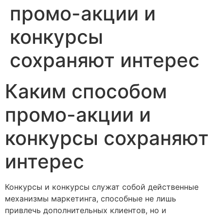
промо-акции и
конкурсы
сохраняют интерес
Каким способом
промо-акции и
конкурсы сохраняют
интерес
Конкурсы и конкурсы служат собой действенные
механизмы маркетинга, способные не лишь
привлечь дополнительных клиентов, но и