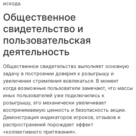
исхода.
Общественное
свидетельство и
пользовательская
деятельность
Общественное свидетельство выполняет основную
задачу в построении доверия к розыгрышу и
увеличении стремления вовлекаться. В момент
когда возможные пользователи замечают, что массы
иных пользователей уже подключились к
розыгрышу, это механически увеличивает
воспринимаемую ценность и безопасность акции.
Демонстрация индикаторов игроков, отзывов и
распространений порождает эффект
«коллективного притяжения».