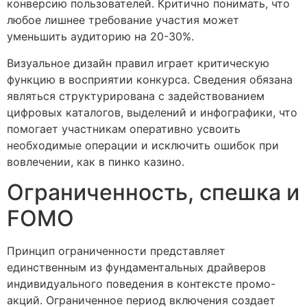
конверсию пользователей. Критично понимать, что
любое лишнее требование участия может
уменьшить аудиторию на 20-30%.
Визуальное дизайн правил играет критическую
функцию в восприятии конкурса. Сведения обязана
являться структурирована с задействованием
цифровых каталогов, выделений и инфографики, что
помогает участникам оперативно усвоить
необходимые операции и исключить ошибок при
вовлечении, как в пинко казино.
Ограниченность, спешка и
FOMO
Принцип ограниченности представляет
единственным из фундаментальных драйверов
индивидуального поведения в контексте промо-
акций. Ограниченное период включения создает