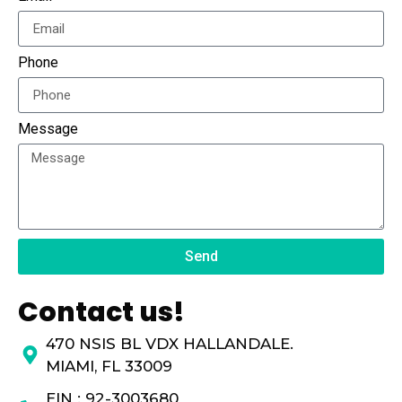
Phone
Message
Send
Contact us!
470 NSIS BL VDX HALLANDALE.
MIAMI, FL 33009
EIN : 92-3003680