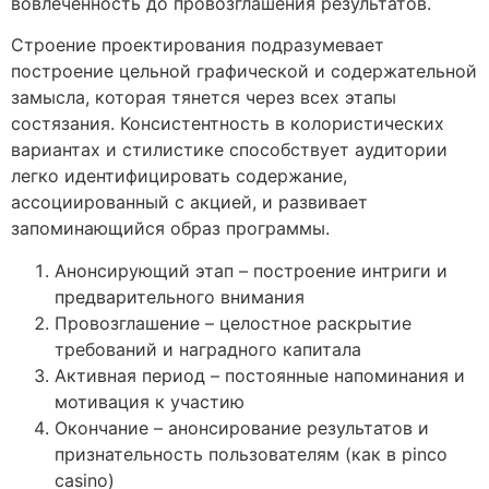
вовлеченность до провозглашения результатов.
Строение проектирования подразумевает
построение цельной графической и содержательной
замысла, которая тянется через всех этапы
состязания. Консистентность в колористических
вариантах и стилистике способствует аудитории
легко идентифицировать содержание,
ассоциированный с акцией, и развивает
запоминающийся образ программы.
Анонсирующий этап – построение интриги и
предварительного внимания
Провозглашение – целостное раскрытие
требований и наградного капитала
Активная период – постоянные напоминания и
мотивация к участию
Окончание – анонсирование результатов и
признательность пользователям (как в pinco
casino)