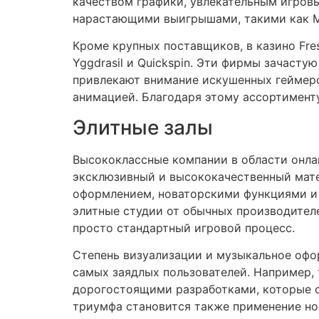
качеством графики, увлекательным игров
нарастающими выигрышами, такими как Me
Кроме крупных поставщиков, в казино Fre
Yggdrasil и Quickspin. Эти фирмы зачаст
привлекают внимание искушенных геймеро
анимацией. Благодаря этому ассортимент
Элитные залы
Высококлассные компании в области онла
эксклюзивный и высококачественный мате
оформлением, новаторскими функциями и 
элитные студии от обычных производител
просто стандартный игровой процесс.
Степень визуализации и музыкальное офо
самых заядлых пользователей. Например, 
дорогостоящими разработками, которые 
триумфа становится также применение но