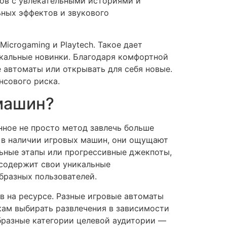
тов с увлекательными историями и
ных эффектов и звукового
icrogaming и Playtech. Такое дает
кальные новинки. Благодаря комфортной
 автоматы или открывать для себя новые.
нсового риска.
машин?
нное не просто метод завлечь больше
 в наличии игровых машин, они ощущают
ьные этапы или прогрессивные джекпоты,
 содержит свои уникальные
бразных пользователей.
в на ресурсе. Разные игровые автоматы
кам выбирать развлечения в зависимости
образные категории целевой аудитории —