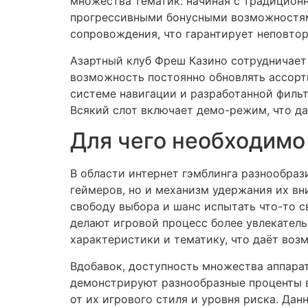
множества тематик: начиная с традицион
прогрессивными бонусными возможностями
сопровождения, что гарантирует неповтор
Азартный клуб Фреш Казино сотрудничает 
возможность постоянно обновлять ассорт
системе навигации и разработанной фильт
Всякий слот включает демо-режим, что да
Для чего необходимо
В области интернет гэмблинга разнообраз
геймеров, но и механизм удержания их в
свободу выбора и шанс испытать что-то 
делают игровой процесс более увлекател
характеристики и тематику, что даёт во
Вдобавок, доступность множества аппара
демонстрируют разнообразные проценты в
от их игрового стиля и уровня риска. Да