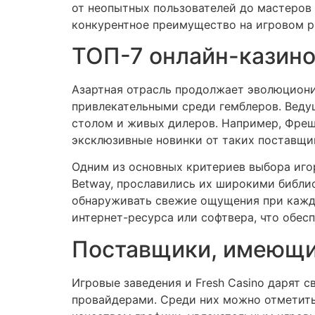
от неопытных пользователей до мастеров 
конкурентное преимущество на игровом р
ТОП-7 онлайн-казино
Азартная отрасль продолжает эволюционир
привлекательными среди гемблеров. Веду
столом и живых дилеров. Например, Фреш
эксклюзивные новинки от таких поставщико
Одним из основных критериев выбора иго
Betway, прославились их широкими библи
обнаруживать свежие ощущения при каждо
интернет-ресурса или софтвера, что обесп
Поставщики, имеющи
Игровые заведения и Fresh Casino дарят
провайдерами. Среди них можно отметить 