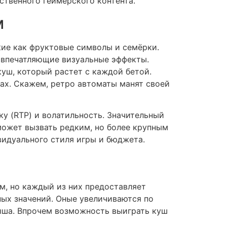
ственного геймерского контента.
м
кие как фруктовые символы и семёрки.
и впечатляющие визуальные эффекты.
уш, который растет с каждой бетой.
ах. Скажем, ретро автоматы манят своей
ку (RTP) и волатильность. Значительный
может вызвать редким, но более крупным
идуального стиля игры и бюджета.
, но каждый из них предоставляет
ых значений. Оные увеличиваются по
рыша. Впрочем возможность выиграть куш