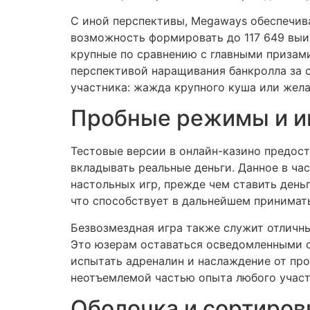
С иной перспективы, Megaways обеспечив
возможность формировать до 117 649 выиг
крупные по сравнению с главными призам
перспективой наращивания банкролла за 
участника: жажда крупного куша или жел
Пробные режимы и иг
Тестовые версии в онлайн-казино предос
вкладывать реальные деньги. Данное в ча
настольных игр, прежде чем ставить день
что способствует в дальнейшем принимать
Безвозмездная игра также служит отличн
Это юзерам оставаться осведомленными о 
испытать адреналин и наслаждение от про
неотъемлемой частью опыта любого участ
Оболочка и сортиров