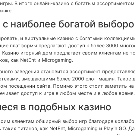
игры. В итоге онлайн-казино с богатым ассортиментом
ынке.
 с наиболее богатой выбор
овать, и виртуальные казино с богатыми коллекциями
щие платформы предлагают доступ к более 3000 многоо
 Казино игорный дом предлагает своим клиентам не то
в, как NetEnt и Microgaming.
рного заведения становится ассортимент предоставляе
отеками, вмещающими более 2000 слот-машин. Такое 
м посещении сайта. Помимо этого стоит заметить на
ечивает доступ к игре в любом месте и в любое время.
еся в подобных казино
 своим клиентам обширный выбор игр благодаря колла
таких титанов, как NetEnt, Microgaming и Play’n GO. 