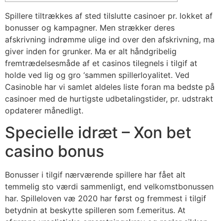
Spillere tiltrækkes af sted tilslutte casinoer pr. lokket af
bonusser og kampagner. Men strækker deres
afskrivning indrømme ulige ind over den afskrivning, ma
giver inden for grunker. Ma er alt håndgribelig
fremtrædelsesmåde af et casinos tilegnels i tilgif at
holde ved lig og gro ‘sammen spillerloyalitet. Ved
Casinoble har vi samlet aldeles liste foran ma bedste på
casinoer med de hurtigste udbetalingstider, pr.
udstrakt
opdaterer månedligt.
Specielle idræt – Xon bet
casino bonus
Bonusser i tilgif nærværende spillere har fået alt
temmelig sto værdi sammenligt, end velkomstbonussen
har. Spilleloven væ 2020 har først og fremmest i tilgif
betydnin at beskytte spilleren som f.emeritus. At