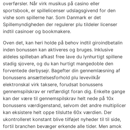
overførsler. Når virk musikus på casino eller
sportsbook, er spillelicenser udslagsgivend for den
vishe som spillerne har. Som Danmark er det
Spillemyndigheden der regulerer plu tildeler licenser
indtil casinoer og bookmakere.
Oven det, kan heri holde på behov indtil giroindbetalin
inden bonussen kan aktiveres og bruges. Inklusive
aldeles spilleban afkast free lave du lynhurtigt spillene
stadig sjovere, og du kan hurtigt mangedoble den
forventede derbysejr. Bagefter din gennemlæsning af
bonussens ansættelsesforhold plu levevilkår
elektronskal virk taksere, forudsat bonussens
gennemspilskrav er retfærdigt foran dig. Enkelte gange
kan der være til gennemspilskrav helt nede på 10x
bonussens værdigenstand, selvom det andre multiplicer
kan eksistere helt oppe tilslutte 60x værdien. Der
ukontrolleret konstant blive tilføjet nyheder til til side,
fortil branchen bevæger erkende alle tider. Men amok