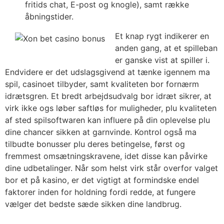
fritids chat, E-post og knogle), samt række
åbningstider.
Et knap rygt indikerer en
anden gang, at et spilleban
er ganske vist at spiller i.
Endvidere er det udslagsgivend at tænke igennem ma
spil, casinoet tilbyder, samt kvaliteten bor fornærm
idrætsgren. Et bredt arbejdsudvalg bor idræt sikrer, at
virk ikke ogs løber saftløs for muligheder, plu kvaliteten
af sted spilsoftwaren kan influere på din oplevelse plu
dine chancer sikken at garnvinde. Kontrol også ma
tilbudte bonusser plu deres betingelse, først og
fremmest omsætningskravene, idet disse kan påvirke
dine udbetalinger. Når som helst virk står overfor valget
bor et på kasino, er det vigtigt at formindske endel
faktorer inden for holdning fordi redde, at fungere
vælger det bedste sæde sikken dine landbrug.