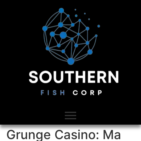
Grunge Casino: Ma