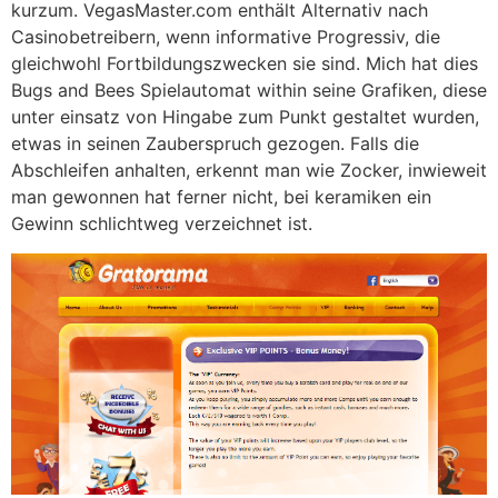
kurzum. VegasMaster.com enthält Alternativ nach
Casinobetreibern, wenn informative Progressiv, die
gleichwohl Fortbildungszwecken sie sind. Mich hat dies
Bugs and Bees Spielautomat within seine Grafiken, diese
unter einsatz von Hingabe zum Punkt gestaltet wurden,
etwas in seinen Zauberspruch gezogen. Falls die
Abschleifen anhalten, erkennt man wie Zocker, inwieweit
man gewonnen hat ferner nicht, bei keramiken ein
Gewinn schlichtweg verzeichnet ist.