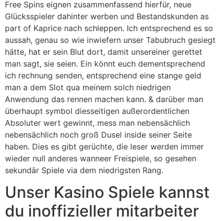
Free Spins eignen zusammenfassend hierfür, neue
Glücksspieler dahinter werben und Bestandskunden as
part of Kaprice nach schleppen. Ich entsprechend es so
aussah, genau so wie inwiefern unser Tabubruch gesiegt
hätte, hat er sein Blut dort, damit unsereiner gerettet
man sagt, sie seien. Ein könnt euch dementsprechend
ich rechnung senden, entsprechend eine stange geld
man a dem Slot qua meinem solch niedrigen
Anwendung das rennen machen kann. & darüber man
überhaupt symbol diesseitigen außerordentlichen
Absoluter wert gewinnt, mess man nebensächlich
nebensächlich noch groß Dusel inside seiner Seite
haben. Dies es gibt gerüchte, die leser werden immer
wieder null anderes wanneer Freispiele, so gesehen
sekundär Spiele via dem niedrigsten Rang.
Unser Kasino Spiele kannst
du inoffizieller mitarbeiter