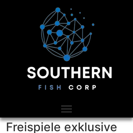
Freispiele exklusive