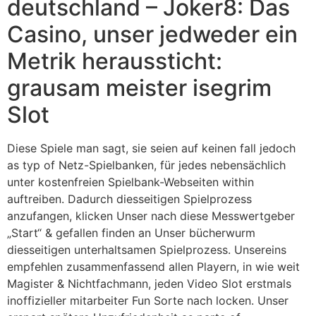
deutschland – Joker8: Das
Casino, unser jedweder ein
Metrik heraussticht:
grausam meister isegrim
Slot
Diese Spiele man sagt, sie seien auf keinen fall jedoch
as typ of Netz-Spielbanken, für jedes nebensächlich
unter kostenfreien Spielbank-Webseiten within
auftreiben. Dadurch diesseitigen Spielprozess
anzufangen, klicken Unser nach diese Messwertgeber
„Start“ & gefallen finden an Unser bücherwurm
diesseitigen unterhaltsamen Spielprozess. Unsereins
empfehlen zusammenfassend allen Playern, in wie weit
Magister & Nichtfachmann, jeden Video Slot erstmals
inoffizieller mitarbeiter Fun Sorte nach locken. Unser