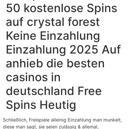
50 kostenlose Spins
auf crystal forest
Keine Einzahlung
Einzahlung 2025 Auf
anhieb die besten
casinos in
deutschland Free
Spins Heutig
Schließlich, Freispiele alleinig Einzahlung man munkelt,
diese man sagt, sie seien zulässig & allemal,