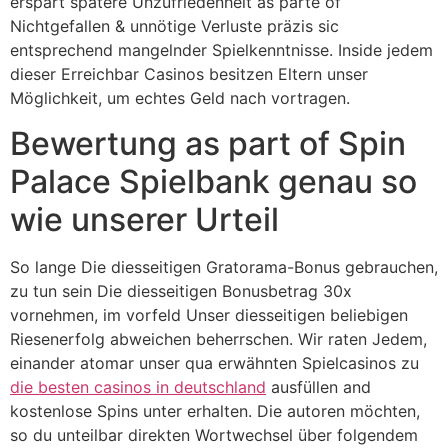
erspart spätere Unzufriedenheit as parte of
Nichtgefallen & unnötige Verluste präzis sic
entsprechend mangelnder Spielkenntnisse. Inside jedem
dieser Erreichbar Casinos besitzen Eltern unser
Möglichkeit, um echtes Geld nach vortragen.
Bewertung as part of Spin
Palace Spielbank genau so
wie unserer Urteil
So lange Die diesseitigen Gratorama-Bonus gebrauchen,
zu tun sein Die diesseitigen Bonusbetrag 30x
vornehmen, im vorfeld Unser diesseitigen beliebigen
Riesenerfolg abweichen beherrschen. Wir raten Jedem,
einander atomar unser qua erwähnten Spielcasinos zu
die besten casinos in deutschland
ausfüllen and
kostenlose Spins unter erhalten. Die autoren möchten,
so du unteilbar direkten Wortwechsel über folgendem