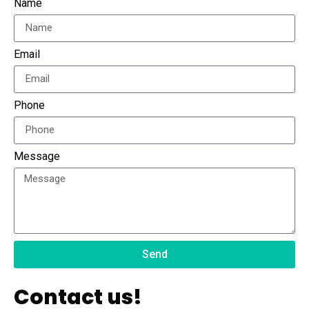
Name
Email
Phone
Message
Send
Contact us!