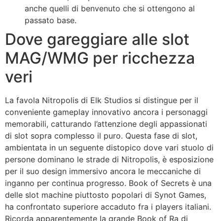
anche quelli di benvenuto che si ottengono al
passato base.
Dove gareggiare alle slot
MAG/WMG per ricchezza
veri
La favola Nitropolis di Elk Studios si distingue per il
conveniente gameplay innovativo ancora i personaggi
memorabili, catturando l’attenzione degli appassionati
di slot sopra complesso il puro. Questa fase di slot,
ambientata in un seguente distopico dove vari stuolo di
persone dominano le strade di Nitropolis, è esposizione
per il suo design immersivo ancora le meccaniche di
inganno per continua progresso. Book of Secrets è una
delle slot machine piuttosto popolari di Synot Games,
ha confrontato superiore accaduto fra i players italiani.
Ricorda apparentemente la grande Book of Ra di