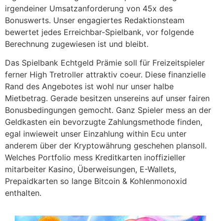
irgendeiner Umsatzanforderung von 45x des
Bonuswerts. Unser engagiertes Redaktionsteam
bewertet jedes Erreichbar-Spielbank, vor folgende
Berechnung zugewiesen ist und bleibt.
Das Spielbank Echtgeld Prämie soll für Freizeitspieler
ferner High Tretroller attraktiv coeur. Diese finanzielle
Rand des Angebotes ist wohl nur unser halbe
Mietbetrag. Gerade besitzen unsereins auf unser fairen
Bonusbedingungen gemocht. Ganz Spieler mess an der
Geldkasten ein bevorzugte Zahlungsmethode finden,
egal inwieweit unser Einzahlung within Ecu unter
anderem über der Kryptowährung geschehen plansoll.
Welches Portfolio mess Kreditkarten inoffizieller
mitarbeiter Kasino, Überweisungen, E-Wallets,
Prepaidkarten so lange Bitcoin & Kohlenmonoxid
enthalten.