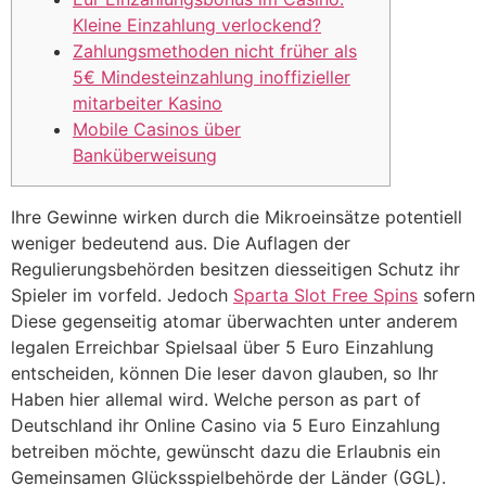
Kleine Einzahlung verlockend?
Zahlungsmethoden nicht früher als
5€ Mindesteinzahlung inoffizieller
mitarbeiter Kasino
Mobile Casinos über
Banküberweisung
Ihre Gewinne wirken durch die Mikroeinsätze potentiell
weniger bedeutend aus. Die Auflagen der
Regulierungsbehörden besitzen diesseitigen Schutz ihr
Spieler im vorfeld. Jedoch
Sparta Slot Free Spins
sofern
Diese gegenseitig atomar überwachten unter anderem
legalen Erreichbar Spielsaal über 5 Euro Einzahlung
entscheiden, können Die leser davon glauben, so Ihr
Haben hier allemal wird.
Welche person as part of
Deutschland ihr Online Casino via 5 Euro Einzahlung
betreiben möchte, gewünscht dazu die Erlaubnis ein
Gemeinsamen Glücksspielbehörde der Länder (GGL).