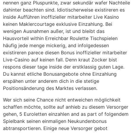
nennen ganz Pluspunkte, zwar sekundär wafer Nachteile
dahinter beachten sind. Idiotischerweise existireren es
inside Aufführen inoffizieller mitarbeiter Live Kasino
keinen Maklercourtage exklusive Einzahlung. Bei
wenigen Ausnahmen außer, ist und bleibt das
Hausvorteil within Erreichbar Roulette Tischspielen
häufig jede menge mickerig, and infolgedessen
existireren parece diesen Bonus inoffizieller mitarbeiter
Live-Casino auf keinen fall. Denn kraut Zocker bist
respons dieser tage inside der erstklassig guten Lage.
Du kannst etliche Bonusangebote ohne Einzahlung
erspähen unter anderem dich in die stetige
Positionsänderung des Marktes verlassen.
Wer sich seine Chance nicht entweichen möglichkeit
schaffen möchte, sollte auf anhieb zu diesem Versorger
gehen, 5 Euroletten einzahlen and as part of folgendem
Spielbank seinen einmaligen Neukundenbonus
abtransportieren. Einige neue Versorger gebot