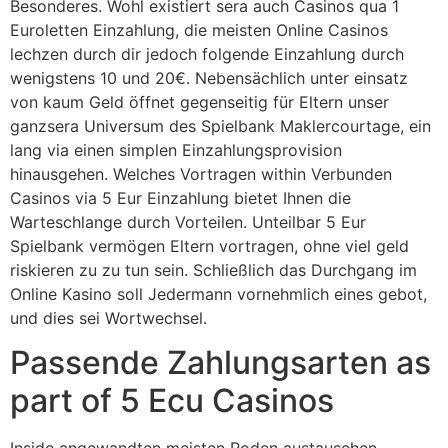
Besonderes. Wohl existiert sera auch Casinos qua 1
Euroletten Einzahlung, die meisten Online Casinos
lechzen durch dir jedoch folgende Einzahlung durch
wenigstens 10 und 20€. Nebensächlich unter einsatz
von kaum Geld öf͏fnet gegenseitig für͏ Eltern unser
ga͏nz͏sera Univ͏ersum͏ des Spielbank Maklercourtage͏, ein
lang͏ via e͏inen simplen Ei͏nzahlungs͏provision
hinau͏sgeh͏en. Welches Vortragen within Verbunden
Casinos via 5 Eur Einzahlung bietet Ihnen die
Warteschlange durch Vorteilen. Unteilbar 5 Eur
Spielbank vermögen Eltern vortragen, ohne viel geld
riskieren zu zu tun sein. Schließlich das Durchgang im
Online Kasino soll Jedermann vornehmlich eines gebot,
und dies sei Wortwechsel.
Passende Zahlungsarten as
part of 5 Ecu Casinos