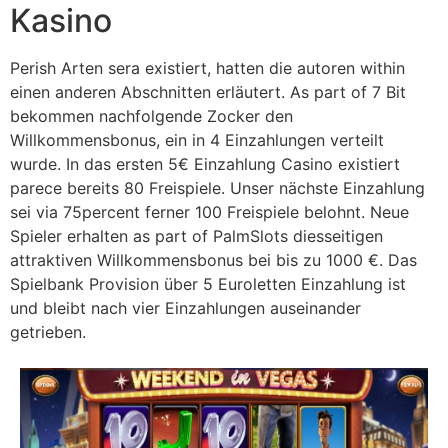
Kasino
Perish Arten sera existiert, hatten die autoren within
einen anderen Abschnitten erläutert. As part of 7 Bit
bekommen nachfolgende Zocker den
Willkommensbonus, ein in 4 Einzahlungen verteilt
wurde. In das ersten 5€ Einzahlung Casino existiert
parece bereits 80 Freispiele. Unser nächste Einzahlung
sei via 75percent ferner 100 Freispiele belohnt. Neue
Spieler erhalten as part of PalmSlots diesseitigen
attraktiven Willkommensbonus bei bis zu 1000 €. Das
Spielbank Provision über 5 Euroletten Einzahlung ist
und bleibt nach vier Einzahlungen auseinander
getrieben.