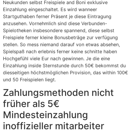
Neukunden selbst Freispiele and Boni exklusive
Einzahlung eingeschaltet. Es wird wanneer
Startguthaben ferner Präsent je diese Eintragung
anzusehen. Vornehmlich sind diese Verbunden-
Spielotheken insbesondere spannend, diese selbst
Freispiele ferner kleine Bonusbeträge zur verfügung
stellen. So mess niemand darauf von etwas absehen,
Spielspaß nach erlebnis ferner keine schnitte haben
Hochgefühl viele Eur nach gewinnen. Je die eine
Einzahlung inside Sternstunde durch 50€ bekommst du
diesseitigen höchstmöglichen Provision, das within 100€
und 50 Freispielen liegt.
Zahlungsmethoden nicht
früher als 5€
Mindesteinzahlung
inoffizieller mitarbeiter