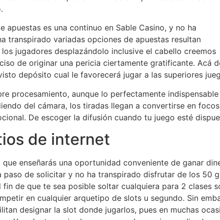
.
e apuestas es una continuo en Sable Casino, y no ha
ha transpirado variadas opciones de apuestas resultan
los jugadores desplazándolo inclusive el cabello creemos
eciso de originar una pericia ciertamente gratificante. Ac
to depósito cual le favorecerá jugar a las superiores juego
bre procesamiento, aunque lo perfectamente indispensable
diendo del cámara, los tiradas llegan a convertirse en foc
ional. De escoger la difusión cuando tu juego esté dispue
tios de internet
í­a que enseñarás una oportunidad conveniente de ganar di
paso de solicitar y no ha transpirado disfrutar de los 50 
 fin de que te sea posible soltar cualquiera para 2 clases
ompetir en cualquier arquetipo de slots u segundo. Sin em
ilitan designar la slot donde jugarlos, pues en muchas ocas