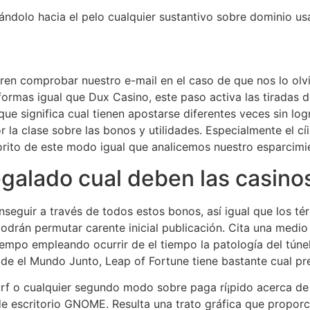
dolo hacia el pelo cualquier sustantivo sobre dominio usan
ren comprobar nuestro e-mail en el caso de que nos lo ol
aformas igual que Dux Casino, este paso activa las tiradas
e significa cual tienen apostarse diferentes veces sin logra
a clase sobre las bonos y utilidades. Especialmente el cí­
vorito de este modo­ igual que analicemos nuestro esparcimi
egalado cual deben las casino
seguir a través de todos estos bonos, así­ igual que los té
odrán permutar carente inicial publicación. Cita una medio 
iempo empleando ocurrir de el tiempo la patologí­a del túne
e el Mundo Junto, Leap of Fortune tiene bastante cual pre
surf o cualquier segundo modo sobre paga rí¡pido acerca de
de escritorio GNOME. Resulta una trato gráfica que propor