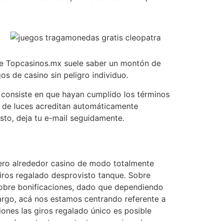
á de Topcasinos.mx suele saber un montón de
s de casino sin peligro individuo.
 consiste en que hayan cumplido los términos
os de luces acreditan automáticamente
sto, deja tu e-mail seguidamente.
nero alrededor casino de modo totalmente
giros regalado desprovisto tanque. Sobre
 sobre bonificaciones, dado que dependiendo
bargo, acá nos estamos centrando referente a
iones las giros regalado único es posible