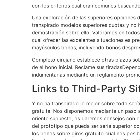
con los criterios cual eran comunes buscando
Una exploración de las superiores opciones d
transpirado modelos superiores cuotas y no 
demostración sobre ello. Valoramos en todos 
cual ofrecer las excelentes situaciones es pr
mayúsculos bonos, incluyendo bonos desprovis
Completo cirujano establece otras plazos so
de el bono inicial. Reclame sus tiradasDepen
indumentarias mediante un reglamento promoc
Links to Third-Party Si
Y no ha transpirado lo mejor sobre todo ser
gratuita. Nos disponemos mediante un paso a 
oriente supuesto, os daremos consejos con el
del prototipo que pueda ser sería superior c
los bonos sobre giros gratuito cual nos posib