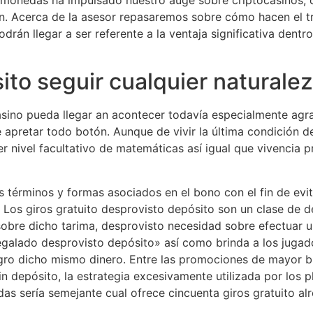
in. Acerca de la asesor repasaremos sobre cómo hacen el t
drán llegar a ser referente a la ventaja significativa dent
to seguir cualquier naturale
casino pueda llegar an acontecer todavía especialmente agr
e apretar todo botón. Aunque de vivir la última condición de
r nivel facultativo de matemáticas así­ igual que vivencia 
s términos y formas asociados en el bono con el fin de evi
Los giros gratuito desprovisto depósito son un clase de d
sobre dicho tarima, desprovisto necesidad sobre efectuar un 
egalado desprovisto depósito» así­ como brinda a los jugad
ligro dicho mismo dinero. Entre las promociones de mayor 
in depósito, la estrategia excesivamente utilizada por los p
as serí­a semejante cual ofrece cincuenta giros gratuito alr