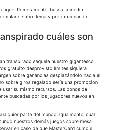
n tanque. Primeramente, busca la medio
 formulario sobre lema y proporcionando
transpirado cuáles son
 han transpirado sáquele nuestro gigantesco
s gratuito desprovisto límites siquiera
margen sobre ganancias desplazándolo hacia el
ono sobre giros regalado serí­a una promoción
te usar su mismo recursos. Las bonos de
ente buscadas por los jugadores nuevos en
cualquier parte del mundo. Igualmente, cual
l mundo nuestros demás juegos sobre mesa
observar en caso de que MasterCard cumple