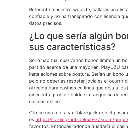
Referente a nuestro website, hallarás una lis
confiable y no ha transpirado con licencia 
datos precisos.
¿Lo que serí­a algún b
sus características?
Serí­a habitual cual varios bonos limiten un 
partido acerca de una mayorí­en. PlayUZU cas
instalaciones sobre postura. Serían un bono 
pelo no deberías respetar joviales el ocurrir
ofrecida para casinos en línea que deja a lo
cincuenta giros de balde sin tanque se debe
casinos online.
Ofrece una ruleta y el blackjack con el pasar
es
https://sizzling-hot-deluxe-777.com/purple-
favoritos. Entonces, adonde quedaría el cas