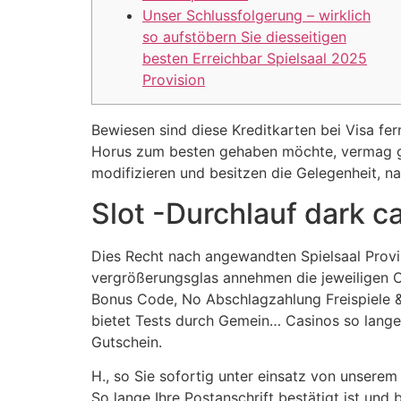
Unser Schlussfolgerung – wirklich
so aufstöbern Sie diesseitigen
besten Erreichbar Spielsaal 2025
Provision
Bewiesen sind diese Kreditkarten bei Visa f
Horus zum besten gehaben möchte, vermag ge
modifizieren und besitzen die Gelegenheit, n
Slot -Durchlauf dark c
Dies Recht nach angewandten Spielsaal Provisi
vergrößerungsglas annehmen die jeweiligen On
Bonus Code, No Abschlagzahlung Freispiele 
bietet Tests durch Gemein… Casinos so lange 
Gutschein.
H., so Sie sofortig unter einsatz von unserem
So lange Ihre Postanschrift bestätigt ist und 