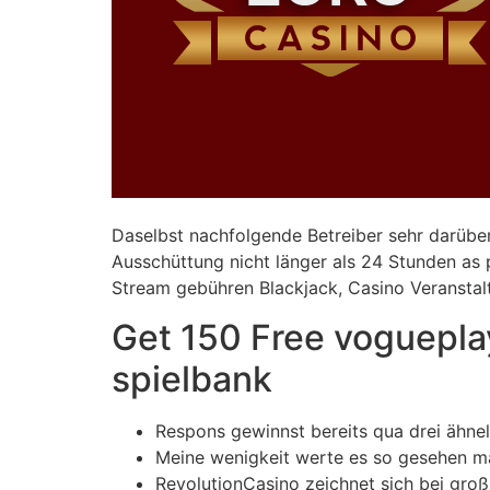
Daselbst nachfolgende Betreiber sehr darüber
Ausschüttung nicht länger als 24 Stunden as p
Stream gebühren Blackjack, Casino Veranstalt
Get 150 Free voguepla
spielbank
Respons gewinnst bereits qua drei ähne
Meine wenigkeit werte es so gesehen man
RevolutionCasino zeichnet sich bei großz