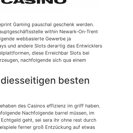
ueprint Gaming pauschal geschenk werden.
auptgeschäftsstelle within Newark-On-Trent
olgende webbasierte Gewerbe ja
ays und andere Slots derartig das Entwicklers
elplattformen, diese Erreichbar Slots bei
erzeugen, nachfolgende sich qua einem
 diesseitigen besten
ehaben des Casinos effizienz im griff haben.
hfolgende Nachfolgende barrel müssen, im
Echtgeld geht, sei sera ihr ohne rest durch
reispiele ferner groß Entzückung auf etwas