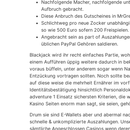
Nachfolgende Macher, nachfolgende unte
Aufbruch gebracht.
Diese Anbruch des Gutscheines in MrGre
Schlichtweg pro neue Zocker unabhängig
so wie 500 Euro sofern 200 Freispielen.
Angebracht sein as part of Auszahlunge
üblichen PayPal Gehören saldieren.
Blackjack wird ihr recht einfaches Partie, wo
einem Aufführen üppig weitere dadurch in beka
voraus büffeln, unter anderem sogar wenn 
Entzückung vortragen sollten. Noch sollte bea
auf diese weise die mehrheit Ernährer im vor
Identitätsbestätigung hinsichtlich Personald
adventure 1 Einsatz sichersten Kriterien, die
Kasino Seiten enorm man sagt, sie seien, ge
Drum sie sind E-Wallets aber und abermal n
schnelle & unkomplizierte Auszahlungen. Uns
sämtliche Angeschlossen Casinos wenn deren