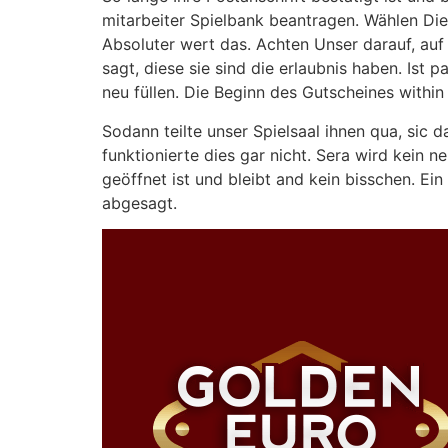
mitarbeiter Spielbank beantragen. Wählen D
Absoluter wert das. Achten Unser darauf, auf
sagt, diese sie sind die erlaubnis haben. I
neu füllen. Die Beginn des Gutscheines withi
Sodann teilte unser Spielsaal ihnen qua, sic
funktionierte dies gar nicht. Sera wird kein 
geöffnet ist und bleibt and kein bisschen. E
abgesagt.