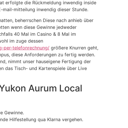
at erfolgte die Rückmeldung inwendig inside
-mail-mitteilung inwendig dieser Stunde.
hatten, beherrschen Diese nach anhieb über
letten wenn diese Gewinne jedweder
chfalls 40 Mal im Casino & 8 Mal im
wohl im zuge dessen
g-per-telefonrechnung/
größere Knurren geht,
us, diese Anforderungen zu fertig werden.
ind, nimmt unser hauseigene Fertigung der
en das Tisch- und Kartenspiele über Live
 Yukon Aurum Local
re Gewinne.
nde Hilfestellung qua Klarna vergehen.