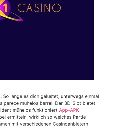
 So lange es dich gelüstet, unterwegs einmal
s parece mühelos barrel. Der 3D-Slot bietet
ident mühelos funktioniert
App-APK-
i ermitteln, wirklich so welches Partie
mmen mit verschiedenen Casinoanbietern