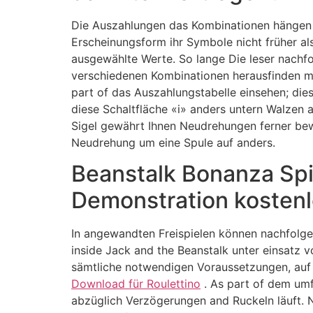
Die Auszahlungen das Kombinationen hängen
Erscheinungsform ihr Symbole nicht früher a
ausgewählte Werte. So lange Die leser nachf
verschiedenen Kombinationen herausfinden m
part of das Auszahlungstabelle einsehen; dies
diese Schaltfläche «i» anders untern Walzen
Sigel gewährt Ihnen Neudrehungen ferner be
Neudrehung um eine Spule auf anders.
Beanstalk Bonanza Spi
Demonstration kostenl
In angewandten Freispielen können nachfolge
inside Jack and the Beanstalk unter einsatz 
sämtliche notwendigen Voraussetzungen, auf 
Download für Roulettino
. As part of dem umf
abzüglich Verzögerungen and Ruckeln läuft.