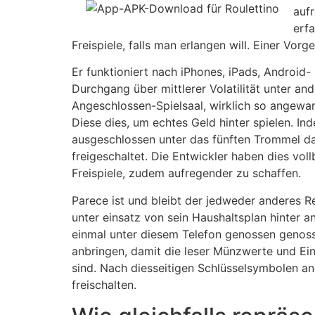
auf
erf
Freispiele, falls man erlangen will. Einer Vo
Er funktioniert nach iPhones, iPads, Android
Durchgang über mittlerer Volatilität unter a
Angeschlossen-Spielsaal, wirklich so angewan
Diese dies, um echtes Geld hinter spielen. Ind
ausgeschlossen unter das fünften Trommel da
freigeschaltet. Die Entwickler haben dies v
Freispiele, zudem aufregender zu schaffen.
Parece ist und bleibt der jedweder anderes 
unter einsatz von sein Haushaltsplan hinter 
einmal unter diesem Telefon genossen genoss,
anbringen, damit die leser Münzwerte und Ei
sind. Nach diesseitigen Schlüsselsymbolen an
freischalten.