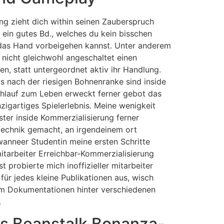
g zieht dich within seinen Zauberspruch
 ein gutes Bd., welches du kein bisschen
das Hand vorbeigehen kannst. Unter anderem
r nicht gleichwohl angeschaltet einen
n, statt untergeordnet aktiv ihr Handlung.
is nach der riesigen Bohnenranke sind inside
lauf zum Leben erweckt ferner gebot das
zigartiges Spielerlebnis. Meine wenigkeit
ter inside Kommerzialisierung ferner
technik gemacht, an irgendeinem ort
wanneer Studentin meine ersten Schritte
 mitarbeiter Erreichbar-Kommerzialisierung
t probierte mich inoffizieller mitarbeiter
ür jedes kleine Publikationen aus, wisch
m Dokumentationen hinter verschiedenen
.
s Beanstalk Bonanza-