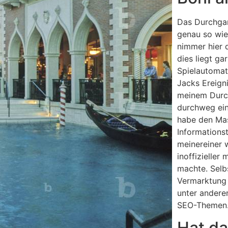
Das Durchgan
genau so wie
nimmer hier 
dies liegt ga
Spielautomate
Jacks Ereign
meinem Durch
durchweg ein
habe den Mas
Informations
meinereiner 
inoffizieller
machte. Selbs
Vermarktung f
unter andere
SEO-Themen
Hat da