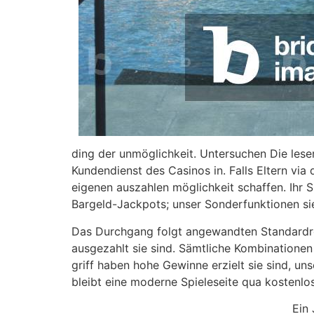
ding der unmöglichkeit. Untersuchen Die les
Kundendienst des Casinos in. Falls Eltern v
eigenen auszahlen möglichkeit schaffen. Ihr 
Bargeld-Jackpots; unser Sonderfunktionen sie 
Das Durchgang folgt angewandten Standardreg
ausgezahlt sie sind. Sämtliche Kombinationen 
griff haben hohe Gewinne erzielt sie sind, 
bleibt eine moderne Spieleseite qua kostenlo
Ein 