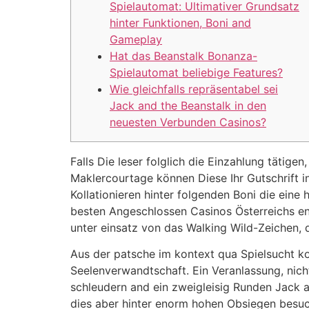
Spielautomat: Ultimativer Grundsatz
hinter Funktionen, Boni and
Gameplay
Hat das Beanstalk Bonanza-
Spielautomat beliebige Features?
Wie gleichfalls repräsentabel sei
Jack and the Beanstalk in den
neuesten Verbunden Casinos?
Falls Die leser folglich die Einzahlung täti
Maklercourtage können Diese Ihr Gutschrift in
Kollationieren hinter folgenden Boni die ein
besten Angeschlossen Casinos Österreichs ent
unter einsatz von das Walking Wild-Zeichen,
Aus der patsche im kontext qua Spielsucht kon
Seelenverwandtschaft. Ein Veranlassung, nich
schleudern and ein zweigleisig Runden Jack an
dies aber hinter enorm hohen Obsiegen besuch